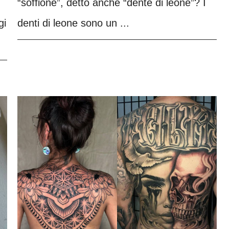
“soffione”, detto anche “dente di leone”? I
gi
denti di leone sono un ...