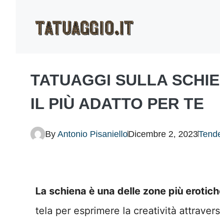
Vai
al
contenuto
TATUAGGI SULLA SCHIE
IL PIÙ ADATTO PER TE
By
Antonio Pisaniello
Dicembre 2, 2023
Tend
La schiena è una delle zone più erotic
tela per esprimere la creatività attraver