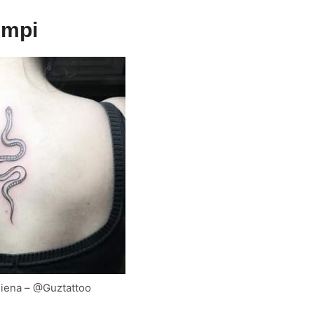
empi
hiena – @Guztattoo