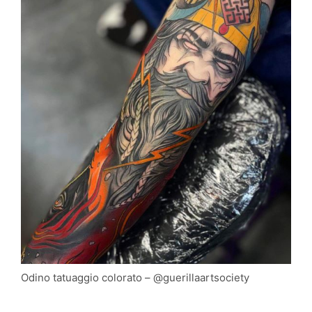
Odino tatuaggio colorato – @guerillaartsociety