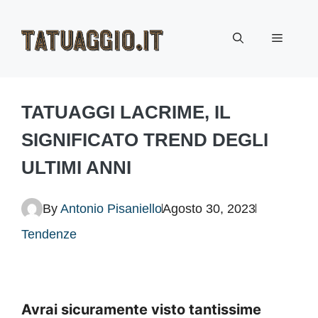
Vai
Menu
al
contenuto
TATUAGGI LACRIME, IL
SIGNIFICATO TREND DEGLI
ULTIMI ANNI
By
Antonio Pisaniello
Agosto 30, 2023
Tendenze
Avrai sicuramente visto tantissime