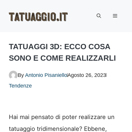
Vai
Menu
al
contenuto
TATUAGGI 3D: ECCO COSA
SONO E COME REALIZZARLI
By
Antonio Pisaniello
Agosto 26, 2023
Tendenze
Hai mai pensato di poter realizzare un
tatuaggio tridimensionale? Ebbene,