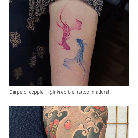
Carpe di coppia – @inkredible_tattoo_madurai