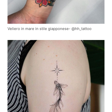
Veliero in mare in stile giapponese- @hh_tattoo