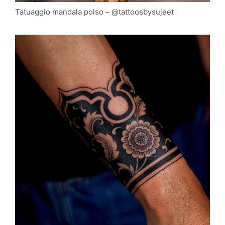
Tatuaggio mandala polso – @tattoosbysujeet